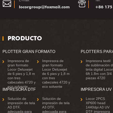
E-mail:
Tel:
locorgroup@foxmail.com
+86 175
PRODUCTO
PLOTTER GRAN FORMATO
PLOTTERS PAR
Impresora de
Impresora de
Impresora textil
gran formato
gran formato
de sublimación 
Locor Deluxejet
Locor Deluxejet
tinta digital Locor
de 6 pies y 1,8 m
de 6 pies y 1,8 m
6ft 1.8m con 3/4
con tres
con tres
piezas 4720
cabezales 4720 y
cabezales 4720 y
eco solvente
eco solvente
IMPRESORA DTF
IMPRESORA UV
Solución de
Solución de
Locor 2PCS
impresión de tela
impresión de tela
XP600 head
A3 DTF,
A3 DTF,
1440dpi A3 UV
adecuada para
adecuada para
DTF impresora