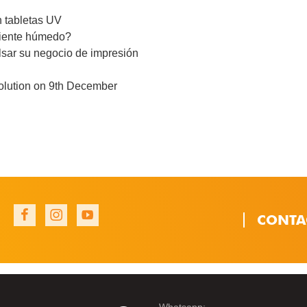
n tabletas UV
biente húmedo?
lsar su negocio de impresión
Solution on 9th December
CONTA
1
1
1