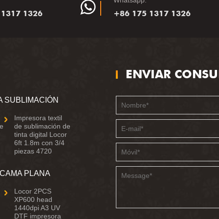
Whatsapp:
 1317 1326
+86 175 1317 1326
ENVIAR CONSU
A SUBLIMACIÓN
Impresora textil
de
de sublimación de
tinta digital Locor
6ft 1.8m con 3/4
piezas 4720
 CAMA PLANA
Locor 2PCS
XP600 head
1440dpi A3 UV
DTF impresora